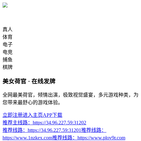
真人
体育
电子
电竞
捕鱼
棋牌
美女荷官 · 在线发牌
全网最美荷官，倾情出演，极致视觉盛宴，多元游戏种类，为
您带来最舒心的游戏体验。
立即注册
进入主页
APP下载
推荐主线路：
https://34.96.227.59:31202
推荐线路：
https://34.96.227.59:31201
推荐线路：
https://www.1nzkex.com
推荐线路：
https://www.plov9r.com