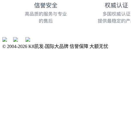
© 2004-
2026
K8凯发-国际大品牌 信誉保障 大额无忧