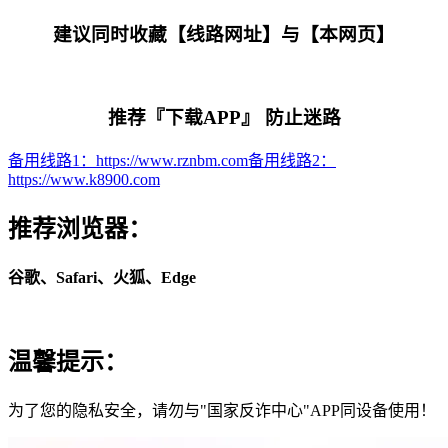
建议同时收藏【线路网址】与【本网页】
推荐『下载APP』 防止迷路
备用线路
1
：
https://www.rznbm.com
备用线路
2
：
https://www.k8900.com
推荐浏览器：
谷歌、Safari、火狐、Edge
温馨提示：
为了您的隐私安全，请勿与"国家反诈中心"APP同设备使用！