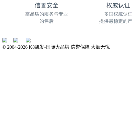
© 2004-
2026
K8凯发-国际大品牌 信誉保障 大额无忧