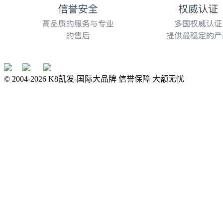
© 2004-
2026
K8凯发-国际大品牌 信誉保障 大额无忧