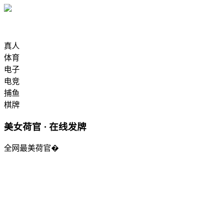
真人
体育
电子
电竞
捕鱼
棋牌
美女荷官 · 在线发牌
全网最美荷官�